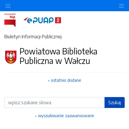
Ukryj/pokaż menu przedmiotowe
Uk
Biuletyn Informacji Publicznej
Powiatowa Biblioteka
Publiczna w Wałczu
ostatnio dodane
Wyszukiwarka
Szukaj
wyszukiwanie zaawansowane