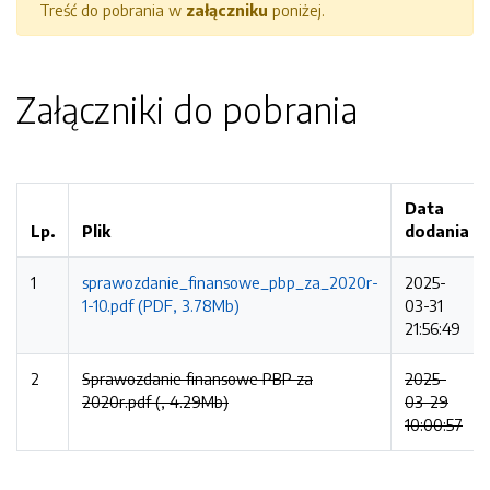
Treść do pobrania w
załączniku
poniżej.
Załączniki do pobrania
Data
Lp.
Plik
dodania
1
sprawozdanie_finansowe_pbp_za_2020r-
2025-
1-10.pdf (PDF, 3.78Mb)
03-31
21:56:49
2
Sprawozdanie finansowe PBP za
2025-
2020r.pdf (, 4.29Mb)
03-29
10:00:57